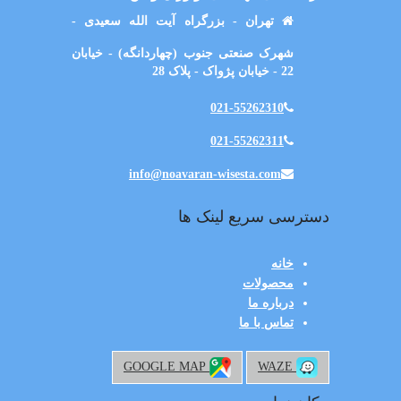
تهران - بزرگراه آیت الله سعیدی -
شهرک صنعتی جنوب (چهاردانگه) - خیابان
22 - خیابان پژواک - پلاک 28
021-55262310
021-55262311
info@noavaran-wisesta.com
دسترسی سریع لینک ها
خانه
محصولات
درباره ما
تماس با ما
GOOGLE MAP
WAZE